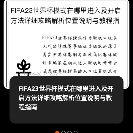
2026-06-28 07:12:22
FIFA23世界杯模式在哪里进入及开
启方法详细攻略解析位置说明与教
程指南