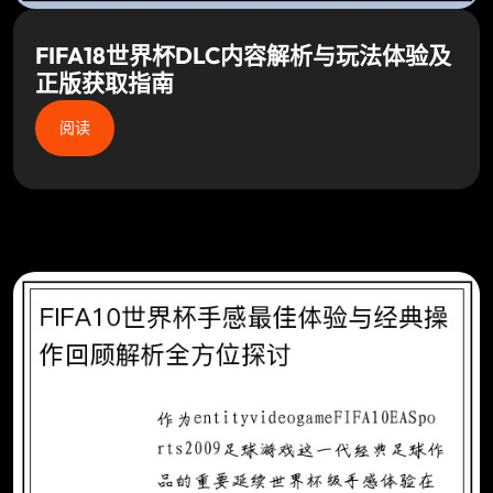
FIFA18世界杯DLC内容解析与玩法体验及
正版获取指南
阅读