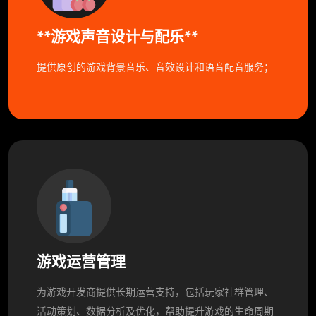
**游戏声音设计与配乐**
提供原创的游戏背景音乐、音效设计和语音配音服务；
游戏运营管理
为游戏开发商提供长期运营支持，包括玩家社群管理、
活动策划、数据分析及优化，帮助提升游戏的生命周期