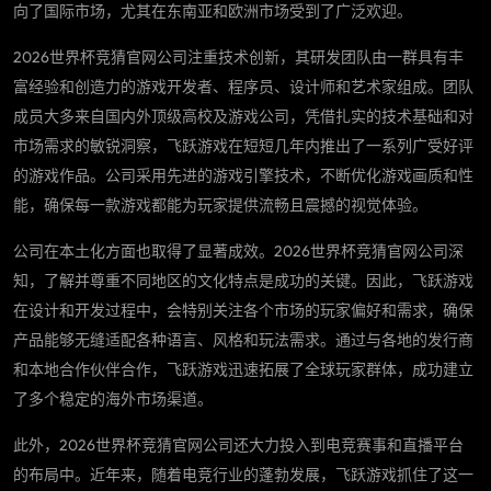
向了国际市场，尤其在东南亚和欧洲市场受到了广泛欢迎。
2026世界杯竞猜官网
公司注重技术创新，其研发团队由一群具有丰
富经验和创造力的游戏开发者、程序员、设计师和艺术家组成。团队
成员大多来自国内外顶级高校及游戏公司，凭借扎实的技术基础和对
市场需求的敏锐洞察，飞跃游戏在短短几年内推出了一系列广受好评
的游戏作品。公司采用先进的游戏引擎技术，不断优化游戏画质和性
能，确保每一款游戏都能为玩家提供流畅且震撼的视觉体验。
公司在本土化方面也取得了显著成效。
2026世界杯竞猜官网
公司深
知，了解并尊重不同地区的文化特点是成功的关键。因此，飞跃游戏
在设计和开发过程中，会特别关注各个市场的玩家偏好和需求，确保
产品能够无缝适配各种语言、风格和玩法需求。通过与各地的发行商
和本地合作伙伴合作，飞跃游戏迅速拓展了全球玩家群体，成功建立
了多个稳定的海外市场渠道。
此外，
2026世界杯竞猜官网
公司还大力投入到电竞赛事和直播平台
的布局中。近年来，随着电竞行业的蓬勃发展，飞跃游戏抓住了这一